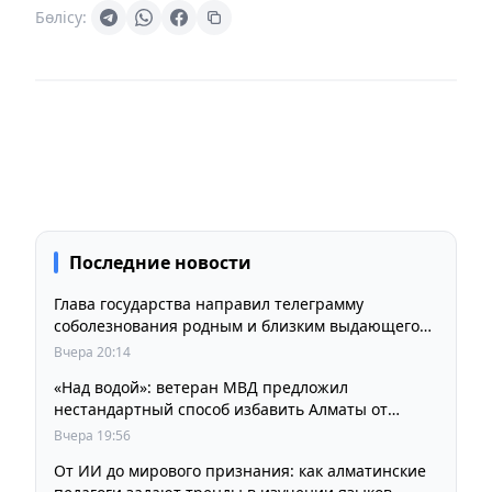
Бөлісу:
Последние новости
Глава государства направил телеграмму
соболезнования родным и близким выдающегося
кинорежиссера Ардака Амиркулова
Вчера 20:14
«Над водой»: ветеран МВД предложил
нестандартный способ избавить Алматы от
пробок и смога
Вчера 19:56
От ИИ до мирового признания: как алматинские