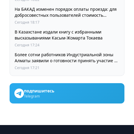
На БАКАД изменен порядок оплаты проезда: для
добросовестных пользователей стоимость
остается прежней
Сегодня 18:17
В Казахстане издали книгу с избранными
высказываниями Касым-Жомарта Токаева
Сегодня 17:24
Более сотни работников Индустриальной зоны
Алматы заявили о готовности принять участие в
выборах членов Курылтая
Сегодня 17:21
подпишитесь
Telegram