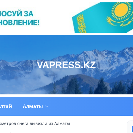
ултай
Алматы
бометров снега вывезли из Алматы