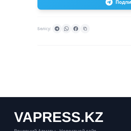
Подпи
Бөлісу: