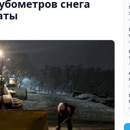
кубометров снега
аты