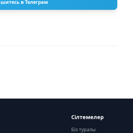
шитесь в Телеграм
Сілтемелер
Біз туралы