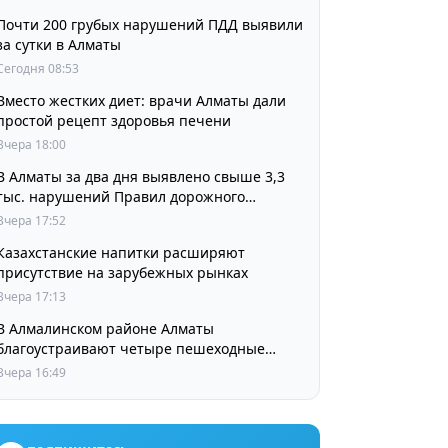
Почти 200 грубых нарушений ПДД выявили
за сутки в Алматы
Сегодня 08:53
Вместо жестких диет: врачи Алматы дали
простой рецепт здоровья печени
Вчера 18:00
В Алматы за два дня выявлено свыше 3,3
тыс. нарушений Правил дорожного
движения
Вчера 17:52
Казахстанские напитки расширяют
присутствие на зарубежных рынках
Вчера 17:13
В Алмалинском районе Алматы
благоустраивают четыре пешеходные
зоны и сквер перед ТЮЗом
Вчера 16:49