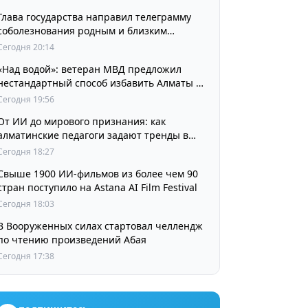
Глава государства направил телеграмму
соболезнования родным и близким
выдающегося кинорежиссера Ардака
Сегодня 20:14
Амиркулова
«Над водой»: ветеран МВД предложил
нестандартный способ избавить Алматы от
пробок и смога
Сегодня 19:56
От ИИ до мирового признания: как
алматинские педагоги задают тренды в
изучении языков
Сегодня 18:27
Свыше 1900 ИИ-фильмов из более чем 90
стран поступило на Astana AI Film Festival
Сегодня 18:03
В Вооруженных силах стартовал челлендж
по чтению произведений Абая
Сегодня 17:38