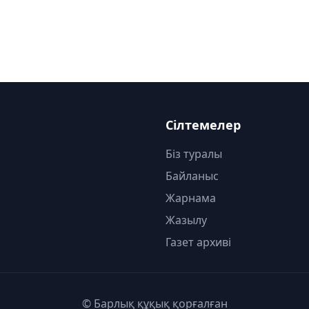
Сілтемелер
Біз туралы
Байланыс
Жарнама
Жазылу
Газет архиві
© Барлық құқық қорғалған