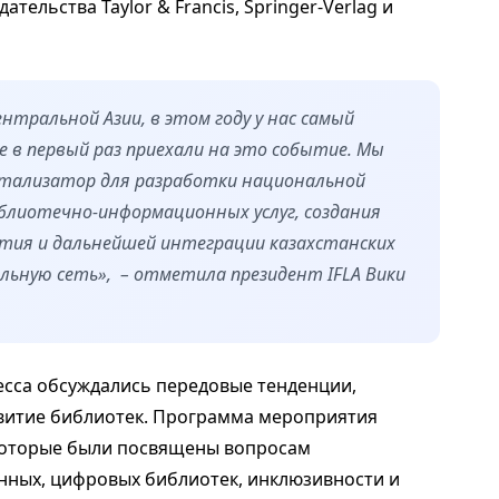
ельства Taylor & Francis, Springer-Verlag и
ентральной Азии, в этом году у нас самый
 в первый раз приехали на это событие. Мы
атализатор для разработки национальной
блиотечно-информационных услуг, создания
ития и дальнейшей интеграции казахстанских
льную сеть», – отметила президент IFLA Вики
есса обсуждались передовые тенденции,
витие библиотек. Программа мероприятия
, которые были посвящены вопросам
анных, цифровых библиотек, инклюзивности и