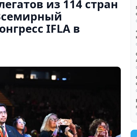
елегатов из 114 стран
Всемирный
нгресс IFLA в