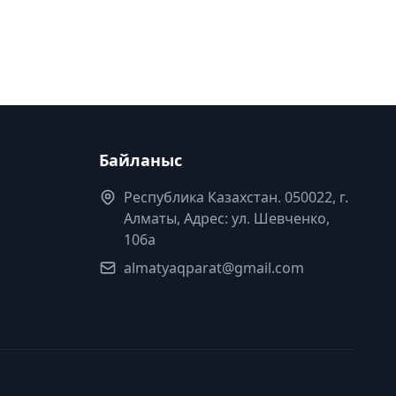
Байланыс
Республика Казахстан. 050022, г.
Алматы, Адрес: ул. Шевченко,
106а
almatyaqparat@gmail.com