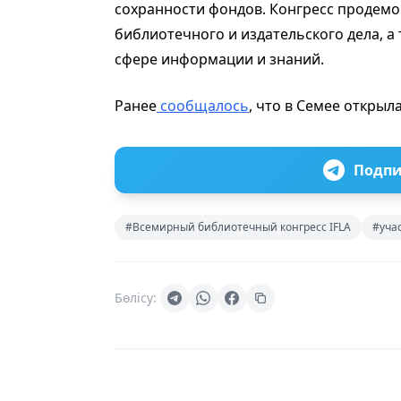
сохранности фондов. Конгресс продем
библиотечного и издательского дела, а
сфере информации и знаний.
Ранее
сообщалось
, что в Семее откры
Подпи
#Всемирный библиотечный конгресс IFLA
#уча
Бөлісу: