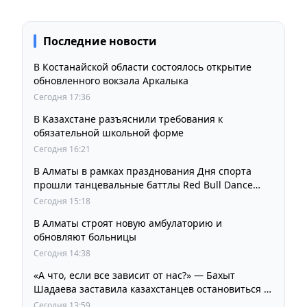
Последние новости
В Костанайской области состоялось открытие
обновленного вокзала Аркалыка
Сегодня 17:36
В Казахстане разъяснили требования к
обязательной школьной форме
Сегодня 16:21
В Алматы в рамках празднования Дня спорта
прошли танцевальные баттлы Red Bull Dance
Your Style
Сегодня 15:18
В Алматы строят новую амбулаторию и
обновляют больницы
Сегодня 14:38
«А что, если все зависит от нас?» — Бахыт
Шадаева заставила казахстанцев остановиться и
задуматься
Сегодня 13:59