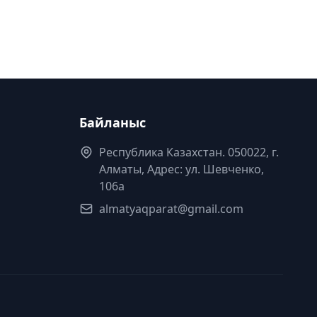
Байланыс
Республика Казахстан. 050022, г.
Алматы, Адрес: ул. Шевченко,
106а
almatyaqparat@gmail.com