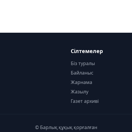
Сілтемелер
Біз туралы
Байланыс
Жарнама
Жазылу
Газет архиві
© Барлық құқық қорғалған