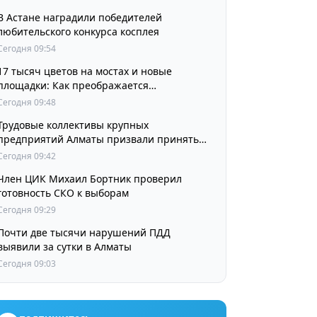
В Астане наградили победителей
любительского конкурса косплея
Сегодня 09:54
17 тысяч цветов на мостах и новые
площадки: Как преображается
Наурызбайский район
Сегодня 09:48
Трудовые коллективы крупных
предприятий Алматы призвали принять
участие в выборах членов Курултая
Сегодня 09:42
Член ЦИК Михаил Бортник проверил
готовность СКО к выборам
Сегодня 09:29
Почти две тысячи нарушений ПДД
выявили за сутки в Алматы
Сегодня 09:03