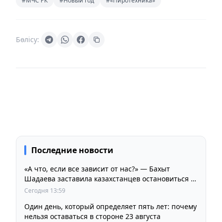
#МЧС РК
#Новый год
#«Пиротехника»
Бөлісу:
Последние новости
«А что, если все зависит от нас?» — Бахыт
Шадаева заставила казахстанцев остановиться и
задуматься
Сегодня 13:59
Один день, который определяет пять лет: почему
нельзя оставаться в стороне 23 августа