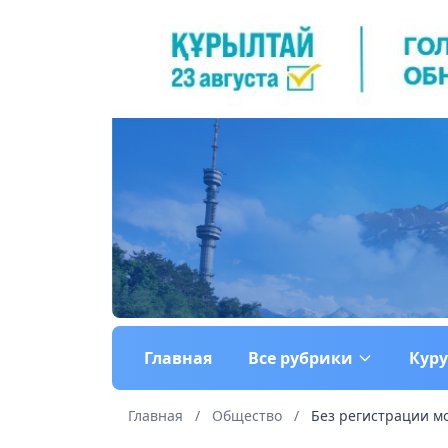
Главная
Все рубрики
Кур
Главная
/
Общество
/
Без регистрации мо