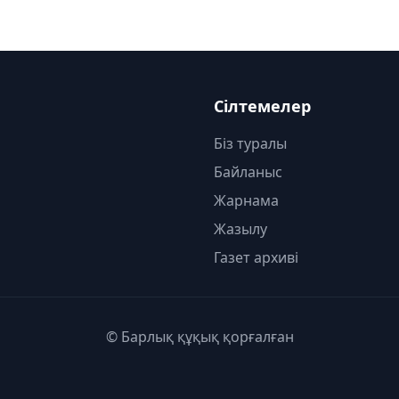
Сілтемелер
Біз туралы
Байланыс
Жарнама
Жазылу
Газет архиві
© Барлық құқық қорғалған