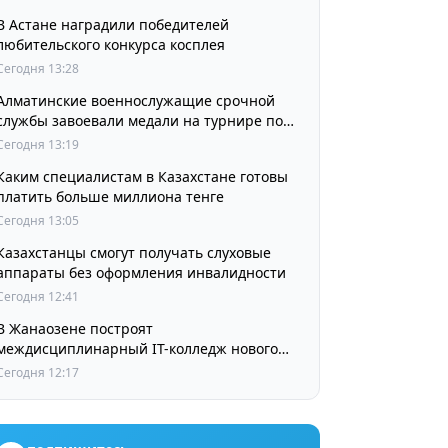
В Астане наградили победителей
любительского конкурса косплея
Сегодня 13:28
Алматинские военнослужащие срочной
службы завоевали медали на турнире по
джиу-джитсу
Сегодня 13:19
Каким специалистам в Казахстане готовы
платить больше миллиона тенге
Сегодня 13:05
Казахстанцы смогут получать слуховые
аппараты без оформления инвалидности
Сегодня 12:41
В Жанаозене построят
междисциплинарный IT-колледж нового
поколения
Сегодня 12:17