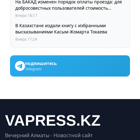
На БАКАД изменен порядок оплаты проезда: для
добросовестных пользователей стоимость
остается прежней
Вчера 18:17
В Казахстане издали книгу с избранными
высказываниями Касым-Жомарта Токаева
Вчера 17:24
подпишитесь
Telegram
Вечерний Алматы - Новостной сайт