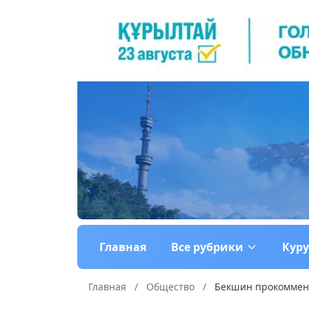
Главная
Все рубрики
Кур
Главная
/
Общество
/
Бекшин прокоммент