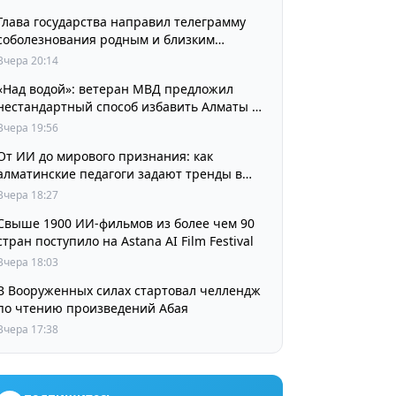
Глава государства направил телеграмму
соболезнования родным и близким
выдающегося кинорежиссера Ардака
Вчера 20:14
Амиркулова
«Над водой»: ветеран МВД предложил
нестандартный способ избавить Алматы от
пробок и смога
Вчера 19:56
От ИИ до мирового признания: как
алматинские педагоги задают тренды в
изучении языков
Вчера 18:27
Свыше 1900 ИИ-фильмов из более чем 90
стран поступило на Astana AI Film Festival
Вчера 18:03
В Вооруженных силах стартовал челлендж
по чтению произведений Абая
Вчера 17:38