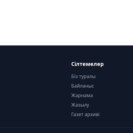
Сілтемелер
Біз туралы
Байланыс
Жарнама
Жазылу
Газет архиві