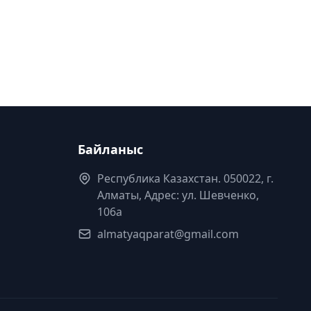
Байланыс
Республика Казахстан. 050022, г.
Алматы, Адрес: ул. Шевченко,
106а
almatyaqparat@gmail.com