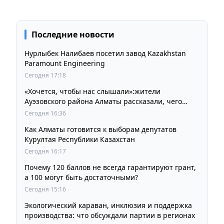
Последние новости
Нурлыбек Налибаев посетил завод Kazakhstan
Paramount Engineering
Сегодня 17:18
«Хочется, чтобы нас слышали»:жители
Ауэзовского района Алматы рассказали, чего
ждут от выборов депутатов Курултая
Сегодня 16:36
Как Алматы готовится к выборам депутатов
Курултая Республики Казахстан
Сегодня 16:17
Почему 120 баллов не всегда гарантируют грант,
а 100 могут быть достаточными?
Сегодня 15:16
Экологический караван, инклюзия и поддержка
производства: что обсуждали партии в регионах