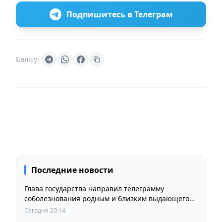
Подпишитесь в Телеграм
Бөлісу:
Последние новости
Глава государства направил телеграмму
соболезнования родным и близким выдающегося
кинорежиссера Ардака Амиркулова
Сегодня 20:14