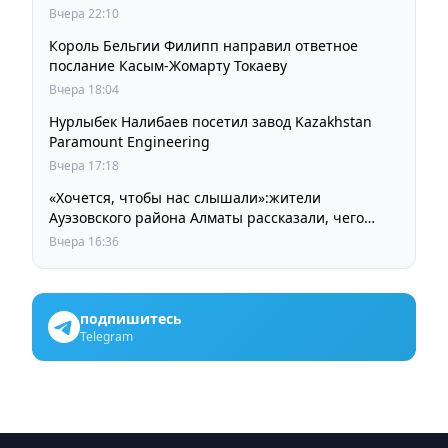
Вчера 22:10
Король Бельгии Филипп направил ответное
послание Касым-Жомарту Токаеву
Вчера 18:04
Нурлыбек Налибаев посетил завод Kazakhstan
Paramount Engineering
Вчера 17:18
«Хочется, чтобы нас слышали»:жители
Ауэзовского района Алматы рассказали, чего
ждут от выборов депутатов Курултая
Вчера 16:36
подпишитесь
Telegram