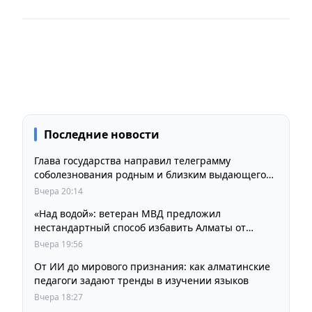
Последние новости
Глава государства направил телеграмму
соболезнования родным и близким выдающегося
кинорежиссера Ардака Амиркулова
Вчера 20:14
«Над водой»: ветеран МВД предложил
нестандартный способ избавить Алматы от
пробок и смога
Вчера 19:56
От ИИ до мирового признания: как алматинские
педагоги задают тренды в изучении языков
Вчера 18:27