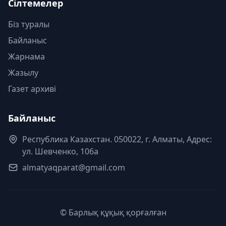
Сілтемелер
Біз туралы
Байланыс
Жарнама
Жазылу
Газет архиві
Байланыс
Республика Казахстан. 050022, г. Алматы, Адрес:
ул. Шевченко, 106а
almatyaqparat@gmail.com
© Барлық құқық қорғалған