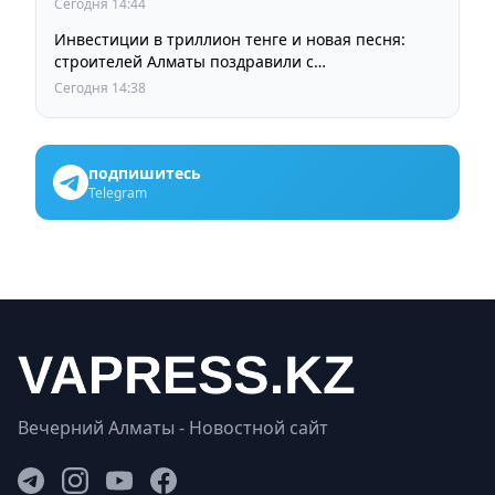
Сегодня 14:44
Инвестиции в триллион тенге и новая песня:
строителей Алматы поздравили с
профессиональным праздником
Сегодня 14:38
подпишитесь
Telegram
Вечерний Алматы - Новостной сайт