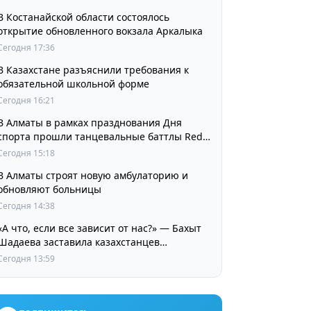
В Костанайской области состоялось
открытие обновленного вокзала Аркалыка
Сегодня 17:36
В Казахстане разъяснили требования к
обязательной школьной форме
Сегодня 16:21
В Алматы в рамках празднования Дня
спорта прошли танцевальные баттлы Red
Bull Dance Your Style
Сегодня 15:18
В Алматы строят новую амбулаторию и
обновляют больницы
Сегодня 14:38
«А что, если все зависит от нас?» — Бахыт
Шадаева заставила казахстанцев
остановиться и задуматься
Сегодня 13:59