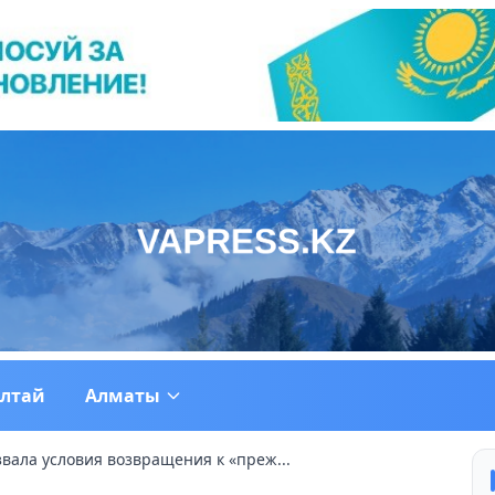
ултай
Алматы
вала условия возвращения к «преж...