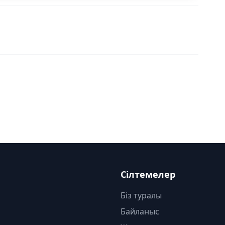
Сілтемелер
Біз туралы
Байланыс