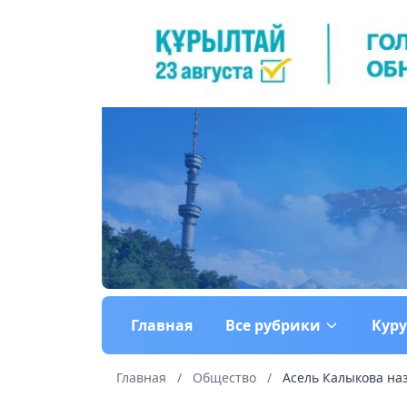
Главная
Все рубрики
Кур
Главная
/
Общество
/
Асель Калыкова наз