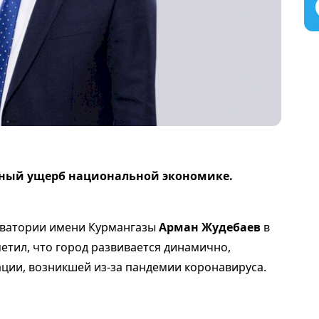
мный ущерб национальной экономике.
рватории имени Курмангазы
Арман Жудебаев
в
метил, что город развивается динамично,
ации, возникшей из-за пандемии коронавируса.