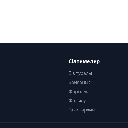
Сілтемелер
Біз туралы
Байланыс
Жарнама
Жазылу
Газет архиві