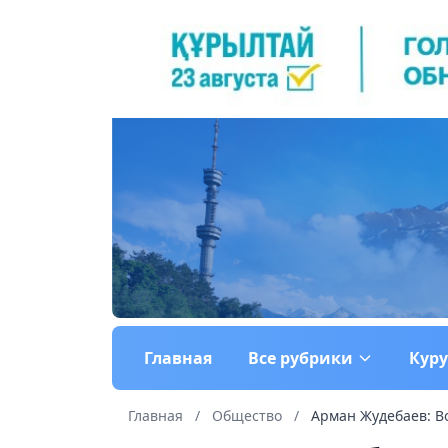
Главная
Все рубрики
Кур
Главная
/
Общество
/
Арман Жудебаев: Во