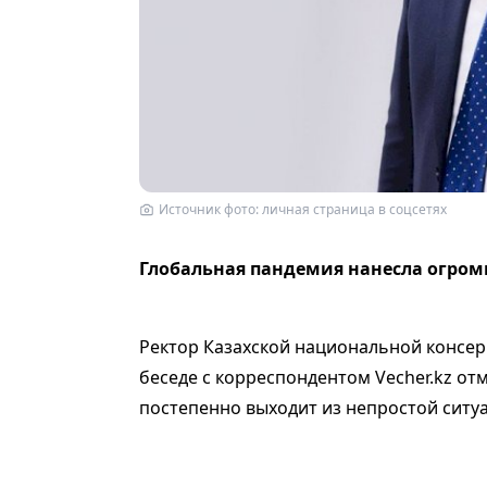
Источник фото: личная страница в соцсетях
Глобальная пандемия нанесла огро
Ректор Казахской национальной консе
беседе с корреспондентом Vecher.kz от
постепенно выходит из непростой ситу