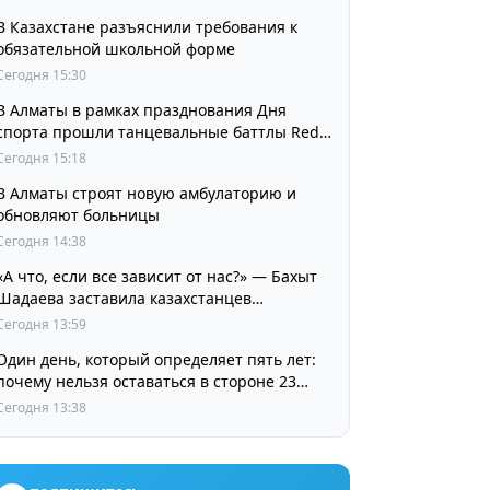
В Казахстане разъяснили требования к
обязательной школьной форме
Сегодня 15:30
В Алматы в рамках празднования Дня
спорта прошли танцевальные баттлы Red
Bull Dance Your Style
Сегодня 15:18
В Алматы строят новую амбулаторию и
обновляют больницы
Сегодня 14:38
«А что, если все зависит от нас?» — Бахыт
Шадаева заставила казахстанцев
остановиться и задуматься
Сегодня 13:59
Один день, который определяет пять лет:
почему нельзя оставаться в стороне 23
августа
Сегодня 13:38