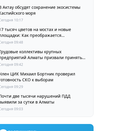
В Актау обсудят сохранение экосистемы
Каспийского моря
Сегодня 10:17
17 тысяч цветов на мостах и новые
площадки: Как преображается
Наурызбайский район
Сегодня 09:48
Трудовые коллективы крупных
предприятий Алматы призвали принять
участие в выборах членов Курултая
Сегодня 09:42
Член ЦИК Михаил Бортник проверил
готовность СКО к выборам
Сегодня 09:29
Почти две тысячи нарушений ПДД
выявили за сутки в Алматы
Сегодня 09:03