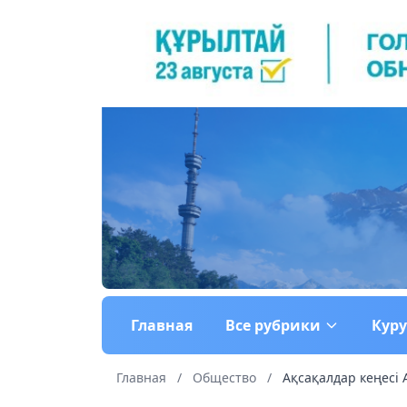
Главная
Все рубрики
Кур
Главная
/
Общество
/
Ақсақалдар кеңесі 