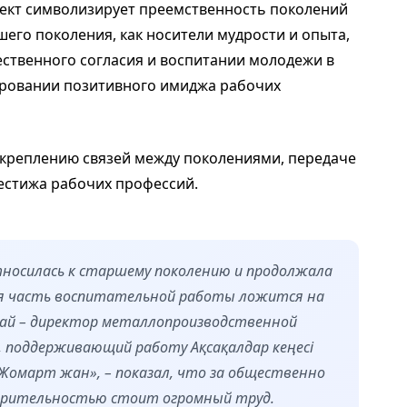
ект символизирует преемственность поколений
шего поколения, как носители мудрости и опыта,
ственного согласия и воспитании молодежи в
ировании позитивного имиджа рабочих
креплению связей между поколениями, передаче
естижа рабочих профессий.
носилась к старшему поколению и продолжала
ая часть воспитательной работы ложится на
нтай – директор металлопроизводственной
, поддерживающий работу Ақсақалдар кеңесі
Жомарт жан», – показал, что за общественно
орительностью стоит огромный труд.