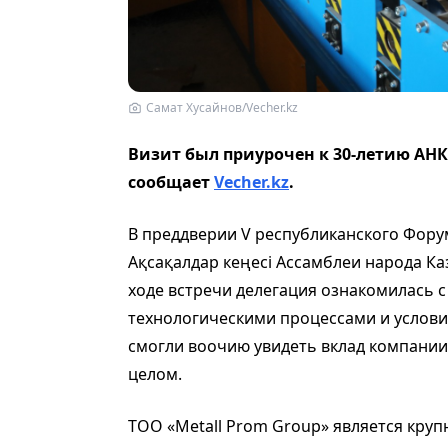
Самат Хусайнов/Vecher.kz
Визит был приурочен к 30-летию АНК
сообщает
Vecher.kz
.
В преддверии V республиканского Фору
Ақсақалдар кеңесі Ассамблеи народа Ка
ходе встречи делегация ознакомилась
технологическими процессами и услови
смогли воочию увидеть вклад компании 
целом.
ТОО «Metall Prom Group» является кру