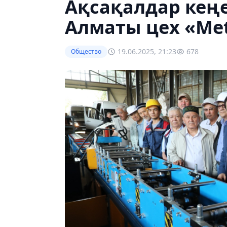
Ақсақалдар кеңе
Алматы цех «Met
19.06.2025, 21:23
678
Общество