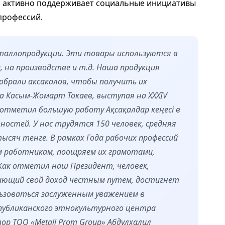
я активно поддерживает социальные инициативы
профессий.
еталлопродукции. Эти товары используются в
, на производстве и т.д. Наша продукция
собрали аксакалов, чтобы получить их
а Касым-Жомарт Токаев, выступая на ХХХІV
, отметил большую работу Ақсақалдар кеңесі в
стей. У нас трудятся 150 человек, средняя
сяч тенге. В рамках Года рабочих профессий
м работникам, поощряем их грамотами,
Как отметил наш Президент, человек,
ающий свой доход честным путем, достигнет
ользоваться заслуженным уважением в
спубликанского этнокультурного центра
ор ТОО «Metall Prom Group» Абдулхалил