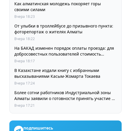
Как алматинская молодежь покоряет горы
своими силами
Вчера 18:23
От улыбки в троллейбусе до призывного пункта:
фоторепортаж о жителях Алматы
Вчера 18:22
На БАКАД изменен порядок оплаты проезда: для
добросовестных пользователей стоимость
остается прежней
Вчера 18:17
В Казахстане издали книгу с избранными
высказываниями Касым-Жомарта Токаева
Вчера 17:24
Более сотни работников Индустриальной зоны
Алматы заявили о готовности принять участие в
выборах членов Курылтая
Вчера 17:21
подпишитесь