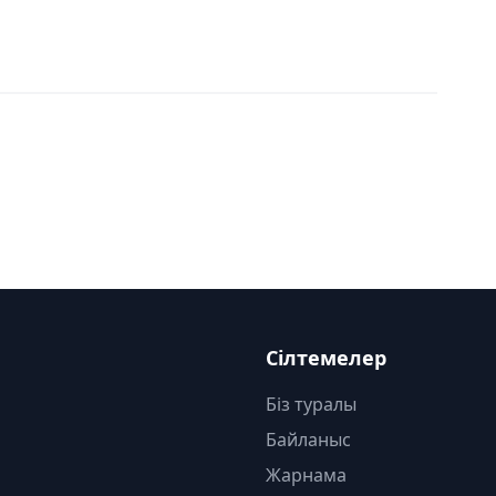
Сілтемелер
Біз туралы
Байланыс
Жарнама