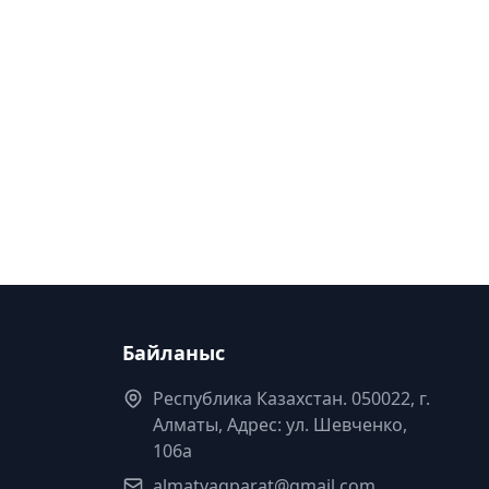
Байланыс
Республика Казахстан. 050022, г.
Алматы, Адрес: ул. Шевченко,
106а
almatyaqparat@gmail.com