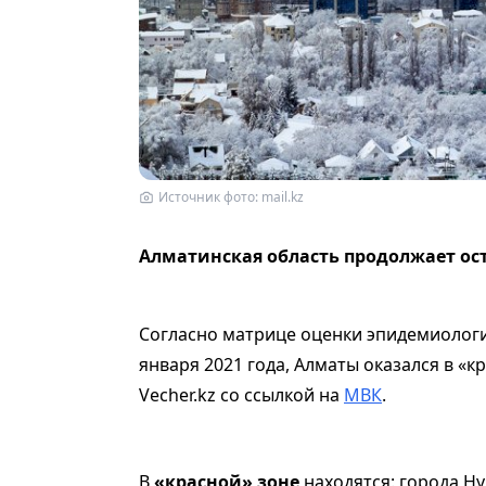
Источник фото: mail.kz
Алматинская область продолжает ост
Согласно матрице оценки эпидемиологич
января 2021 года, Алматы оказался в «к
Vecher.kz со ссылкой на
МВК
.
В
«красной» зоне
находятся: города Ну