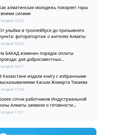
Как алматинская молодежь покоряет горы
своими силами
Сегодня 18:23
От улыбки в троллейбусе до призывного
пункта: фоторепортаж о жителях Алматы
Сегодня 18:22
На БАКАД изменен порядок оплаты
проезда: для добросовестных
пользователей стоимость остается
Сегодня 18:17
прежней
В Казахстане издали книгу с избранными
высказываниями Касым-Жомарта Токаева
Сегодня 17:24
Более сотни работников Индустриальной
зоны Алматы заявили о готовности
принять участие в выборах членов
Сегодня 17:21
Курылтая