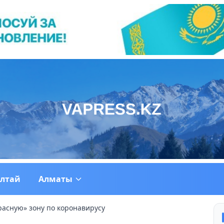
ултай
Алматы
расную» зону по коронавирусу