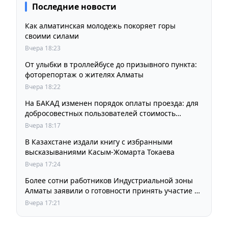
Последние новости
Как алматинская молодежь покоряет горы
своими силами
Вчера 18:23
От улыбки в троллейбусе до призывного пункта:
фоторепортаж о жителях Алматы
Вчера 18:22
На БАКАД изменен порядок оплаты проезда: для
добросовестных пользователей стоимость
остается прежней
Вчера 18:17
В Казахстане издали книгу с избранными
высказываниями Касым-Жомарта Токаева
Вчера 17:24
Более сотни работников Индустриальной зоны
Алматы заявили о готовности принять участие в
выборах членов Курылтая
Вчера 17:21