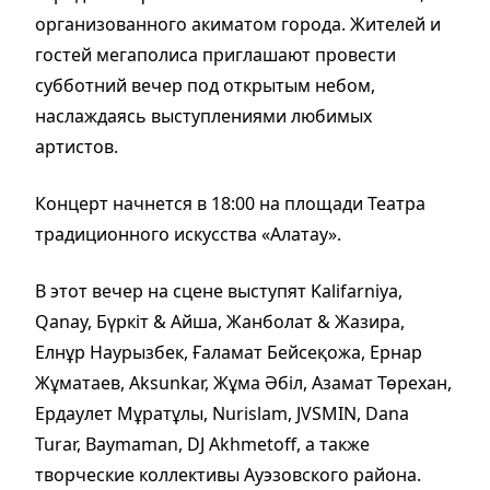
организованного акиматом города. Жителей и
гостей мегаполиса приглашают провести
субботний вечер под открытым небом,
наслаждаясь выступлениями любимых
артистов.
Концерт начнется в 18:00 на площади Театра
традиционного искусства «Алатау».
В этот вечер на сцене выступят Kalifarniya,
Qanay, Бүркіт & Айша, Жанболат & Жазира,
Елнұр Наурызбек, Ғаламат Бейсеқожа, Ернар
Жұматаев, Aksunkar, Жұма Әбіл, Азамат Төрехан,
Ердаулет Мұратұлы, Nurislam, JVSMIN, Dana
Turar, Baymaman, DJ Akhmetoff, а также
творческие коллективы Ауэзовского района.