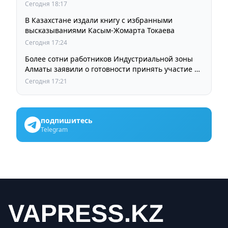
остается прежней
Сегодня 18:17
В Казахстане издали книгу с избранными
высказываниями Касым-Жомарта Токаева
Сегодня 17:24
Более сотни работников Индустриальной зоны
Алматы заявили о готовности принять участие в
выборах членов Курылтая
Сегодня 17:21
подпишитесь
Telegram