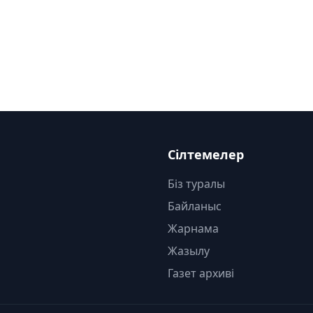
Сілтемелер
Біз туралы
Байланыс
Жарнама
Жазылу
Газет архиві