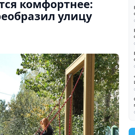
тся комфортнее:
реобразил улицу