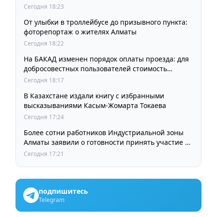
Сегодня 18:23
От улыбки в троллейбусе до призывного пункта:
фоторепортаж о жителях Алматы
Сегодня 18:22
На БАКАД изменен порядок оплаты проезда: для
добросовестных пользователей стоимость
остается прежней
Сегодня 18:17
В Казахстане издали книгу с избранными
высказываниями Касым-Жомарта Токаева
Сегодня 17:24
Более сотни работников Индустриальной зоны
Алматы заявили о готовности принять участие в
выборах членов Курылтая
Сегодня 17:21
подпишитесь
Telegram