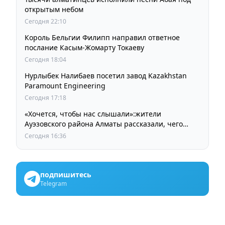
открытым небом
Сегодня 22:10
Король Бельгии Филипп направил ответное
послание Касым-Жомарту Токаеву
Сегодня 18:04
Нурлыбек Налибаев посетил завод Kazakhstan
Paramount Engineering
Сегодня 17:18
«Хочется, чтобы нас слышали»:жители
Ауэзовского района Алматы рассказали, чего
ждут от выборов депутатов Курултая
Сегодня 16:36
подпишитесь
Telegram