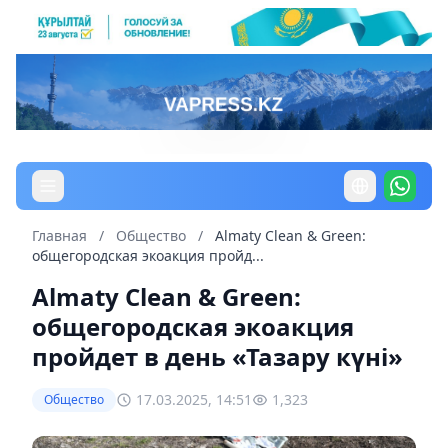
Главная
/
Общество
/
Almaty Clean & Green:
общегородская экоакция пройд...
Almaty Clean & Green:
общегородская экоакция
пройдет в день «Тазару күні»
17.03.2025, 14:51
1,323
Общество