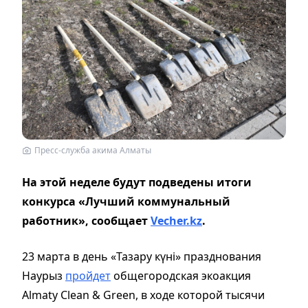
Пресс-служба акима Алматы
На этой неделе будут подведены итоги
конкурса «Лучший коммунальный
работник»,
сообщает
Vecher.kz
.
23 марта в день «Тазару күні» празднования
Наурыз
пройдет
общегородская экоакция
Almaty Clean & Green, в ходе которой тысячи