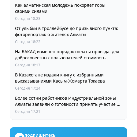
Как алматинская молодежь покоряет горы
своими силами
Сегодня 18:23
От улыбки в троллейбусе до призывного пункта:
фоторепортаж о жителях Алматы
Сегодня 18:22
На БАКАД изменен порядок оплаты проезда: для
добросовестных пользователей стоимость
остается прежней
Сегодня 18:17
В Казахстане издали книгу с избранными
высказываниями Касым-Жомарта Токаева
Сегодня 17:24
Более сотни работников Индустриальной зоны
Алматы заявили о готовности принять участие в
выборах членов Курылтая
Сегодня 17:21
подпишитесь