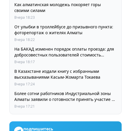
Как алматинская молодежь покоряет горы
своими силами
Вчера 18:23
От улыбки в троллейбусе до призывного пункта:
фоторепортаж о жителях Алматы
Вчера 18:22
На БАКАД изменен порядок оплаты проезда: для
добросовестных пользователей стоимость
остается прежней
Вчера 18:17
В Казахстане издали книгу с избранными
высказываниями Касым-Жомарта Токаева
Вчера 17:24
Более сотни работников Индустриальной зоны
Алматы заявили о готовности принять участие в
выборах членов Курылтая
Вчера 17:21
подпишитесь