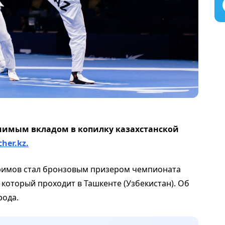
ачимым вкладом в копилку казахстанской
cher.kz.
римов стал бронзовым призером чемпионата
 который проходит в Ташкенте (Узбекистан). Об
рода.