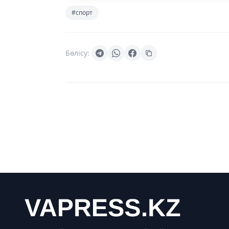
#спорт
Бөлісу: