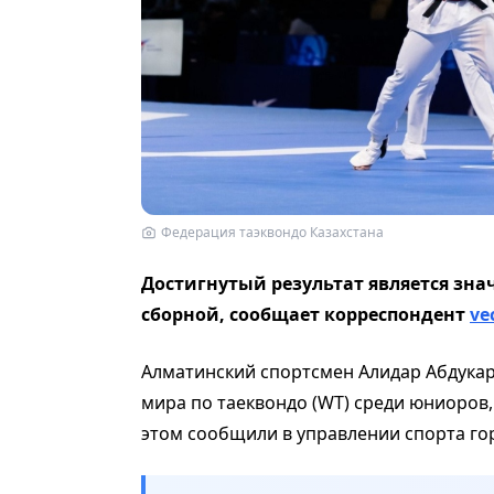
Федерация таэквондо Казахстана
Достигнутый результат является зн
сборной, сообщает корреспондент
ve
Алматинский спортсмен Алидар Абдука
мира по таеквондо (WT) среди юниоров,
этом сообщили в управлении спорта го