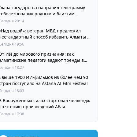
Глава государства направил телеграмму
соболезнования родным и близким
выдающегося кинорежиссера Ардака
Сегодня 20:14
Амиркулова
«Над водой»: ветеран МВД предложил
нестандартный способ избавить Алматы от
пробок и смога
Сегодня 19:56
От ИИ до мирового признания: как
алматинские педагоги задают тренды в
изучении языков
Сегодня 18:27
Свыше 1900 ИИ-фильмов из более чем 90
стран поступило на Astana AI Film Festival
Сегодня 18:03
В Вооруженных силах стартовал челлендж
по чтению произведений Абая
Сегодня 17:38