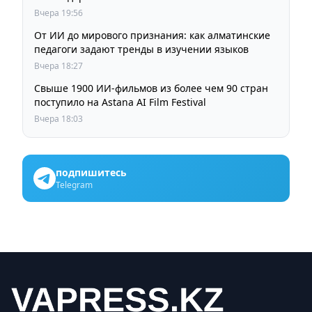
пробок и смога
Вчера 19:56
От ИИ до мирового признания: как алматинские
педагоги задают тренды в изучении языков
Вчера 18:27
Свыше 1900 ИИ-фильмов из более чем 90 стран
поступило на Astana AI Film Festival
Вчера 18:03
подпишитесь
Telegram