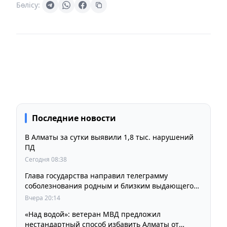
Бөлісу:
Последние новости
В Алматы за сутки выявили 1,8 тыс. нарушений
ПД
Сегодня 08:38
Глава государства направил телеграмму
соболезнования родным и близким выдающегося
кинорежиссера Ардака Амиркулова
Вчера 20:14
«Над водой»: ветеран МВД предложил
нестандартный способ избавить Алматы от