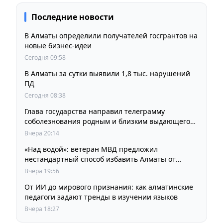
Последние новости
В Алматы определили получателей госгрантов на
новые бизнес-идеи
Сегодня 09:58
В Алматы за сутки выявили 1,8 тыс. нарушений
ПД
Сегодня 08:38
Глава государства направил телеграмму
соболезнования родным и близким выдающегося
кинорежиссера Ардака Амиркулова
Вчера 20:14
«Над водой»: ветеран МВД предложил
нестандартный способ избавить Алматы от
пробок и смога
Вчера 19:56
От ИИ до мирового признания: как алматинские
педагоги задают тренды в изучении языков
Вчера 18:27