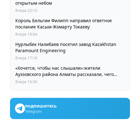
открытым небом
Вчера 22:10
Король Бельгии Филипп направил ответное
послание Касым-Жомарту Токаеву
Вчера 18:04
Нурлыбек Налибаев посетил завод Kazakhstan
Paramount Engineering
Вчера 17:18
«Хочется, чтобы нас слышали»:жители
Ауэзовского района Алматы рассказали, чего
ждут от выборов депутатов Курултая
Вчера 16:36
подпишитесь
Telegram