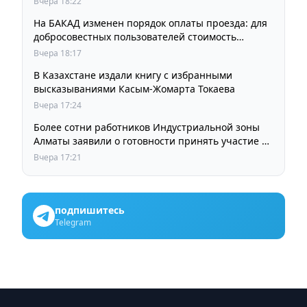
Вчера 18:22
На БАКАД изменен порядок оплаты проезда: для
добросовестных пользователей стоимость
остается прежней
Вчера 18:17
В Казахстане издали книгу с избранными
высказываниями Касым-Жомарта Токаева
Вчера 17:24
Более сотни работников Индустриальной зоны
Алматы заявили о готовности принять участие в
выборах членов Курылтая
Вчера 17:21
подпишитесь
Telegram