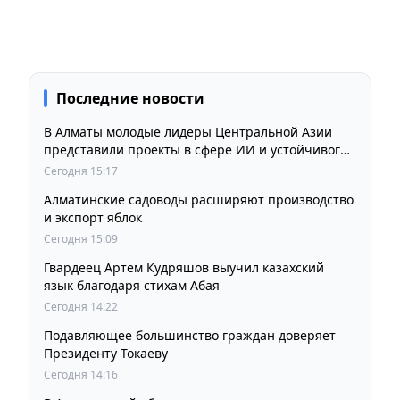
Последние новости
В Алматы молодые лидеры Центральной Азии
представили проекты в сфере ИИ и устойчивого
развития
Сегодня 15:17
Алматинские садоводы расширяют производство
и экспорт яблок
Сегодня 15:09
Гвардеец Артем Кудряшов выучил казахский
язык благодаря стихам Абая
Сегодня 14:22
Подавляющее большинство граждан доверяет
Президенту Токаеву
Сегодня 14:16