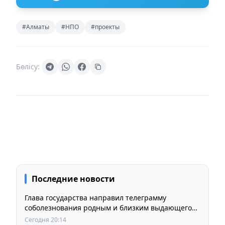
#Алматы
#НПО
#проекты
Бөлісу:
Последние новости
Глава государства направил телеграмму
соболезнования родным и близким выдающегося
кинорежиссера Ардака Амиркулова
Сегодня 20:14