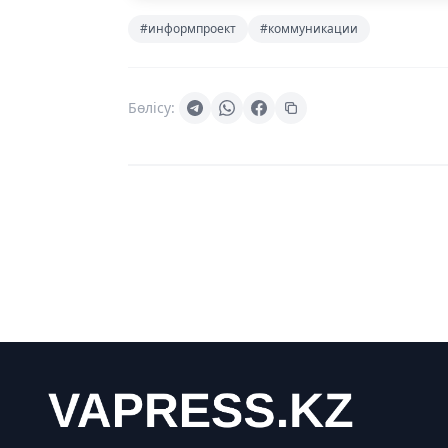
#информпроект
#коммуникации
Бөлісу: