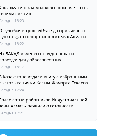
Как алматинская молодежь покоряет горы
своими силами
Сегодня 18:23
От улыбки в троллейбусе до призывного
пункта: фоторепортаж о жителях Алматы
Сегодня 18:22
На БАКАД изменен порядок оплаты
проезда: для добросовестных
пользователей стоимость остается
Сегодня 18:17
прежней
В Казахстане издали книгу с избранными
высказываниями Касым-Жомарта Токаева
Сегодня 17:24
Более сотни работников Индустриальной
зоны Алматы заявили о готовности
принять участие в выборах членов
Сегодня 17:21
Курылтая