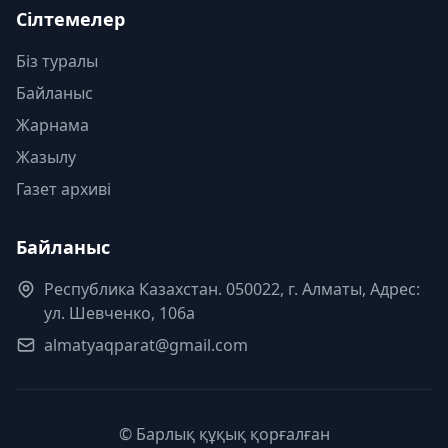
Сілтемелер
Біз туралы
Байланыс
Жарнама
Жазылу
Газет архиві
Байланыс
Республика Казахстан. 050022, г. Алматы, Адрес:
ул. Шевченко, 106а
almatyaqparat@gmail.com
© Барлық құқық қорғалған