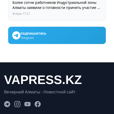
Более сотни работников Индустриальной зоны
Алматы заявили о готовности принять участие в
выборах членов Курылтая
Вчера 17:21
подпишитесь
Telegram
Вечерний Алматы - Новостной сайт