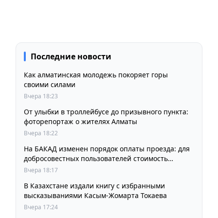
Последние новости
Как алматинская молодежь покоряет горы
своими силами
Вчера 18:23
От улыбки в троллейбусе до призывного пункта:
фоторепортаж о жителях Алматы
Вчера 18:22
На БАКАД изменен порядок оплаты проезда: для
добросовестных пользователей стоимость
остается прежней
Вчера 18:17
В Казахстане издали книгу с избранными
высказываниями Касым-Жомарта Токаева
Вчера 17:24