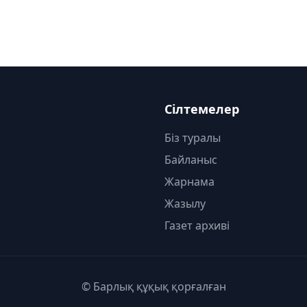
Сілтемелер
Біз туралы
Байланыс
Жарнама
Жазылу
Газет архиві
© Барлық құқық қорғалған