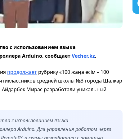
тво с использованием языка
оллера Arduino, сообщает
Vecher.kz
.
ния
продолжает
рубрику «100 жаңа есім – 100
евятиклассников средней школы №3 города Шалкар
и Айдарбек Мирас разработали уникальный
тво с использованием языка
ллера Arduino. Для управления роботом через
RemoteXY, а схемы разработали с помощью