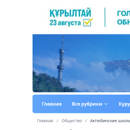
Главная
Все рубрики
Кур
Главная
/
Общество
/
Актюбинские школь