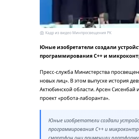
Кадр из видео Минпросвещения РК
Юные изобретатели создали устройс
программирования C++ и микроконтр
Пресс-служба Министерства просвеще
новых лиц». В этом выпуске история д
Актюбинской области. Арсен Сисенбай 
проект «робота-лаборанта».
Юные изобретатели создали устройс
программирования C++ и микроконтро
смартфон они применили платформу 