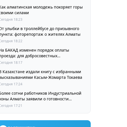
Как алматинская молодежь покоряет горы
своими силами
Сегодня 18:23
От улыбки в троллейбусе до призывного
пункта: фоторепортаж о жителях Алматы
Сегодня 18:22
На БАКАД изменен порядок оплаты
проезда: для добросовестных
пользователей стоимость остается
Сегодня 18:17
прежней
В Казахстане издали книгу с избранными
высказываниями Касым-Жомарта Токаева
Сегодня 17:24
Более сотни работников Индустриальной
зоны Алматы заявили о готовности
принять участие в выборах членов
Сегодня 17:21
Курылтая