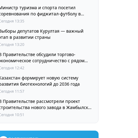
Министр туризма и спорта посетил
соревнования по фиджитал-футболу в
рамках «Игр Будущего 2026»
Сегодня 13:35
Выборы депутатов Курултая — важный
этап в развитии страны
Сегодня 13:20
В Правительстве обсудили торгово-
экономическое сотрудничество с рядом
стран
Сегодня 12:42
Казахстан формирует новую систему
развития биотехнологий до 2036 года
Сегодня 11:57
В Правительстве рассмотрели проект
строительства нового завода в Жамбылской
области
Сегодня 10:51