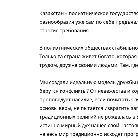
Казахстан – полиэтническое государств
разнообразия уже сам по себе предъяв
строгие требования.
В полиэтнических обществах стабильнос
Только та страна живет богато, котора
трудом, дружна своими людьми. Там, где
Мы создали идеальную модель дружбы и
берутся конфликты? От невежества и ко
проповедует насилие, если почитать Свя
основы веры, не пытается извратить за
традиционных религий не рождалась в В
истинно мирный дух нашел свой настоящ
на весь мир традиционно исходят про