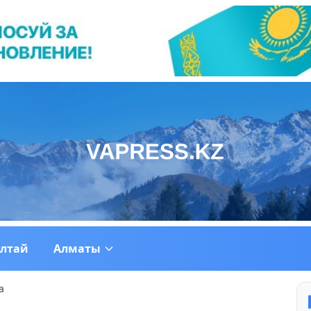
ултай
Алматы
а