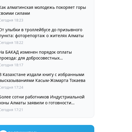
Как алматинская молодежь покоряет горы
своими силами
Сегодня 18:23
От улыбки в троллейбусе до призывного
пункта: фоторепортаж о жителях Алматы
Сегодня 18:22
На БАКАД изменен порядок оплаты
проезда: для добросовестных
пользователей стоимость остается
Сегодня 18:17
прежней
В Казахстане издали книгу с избранными
высказываниями Касым-Жомарта Токаева
Сегодня 17:24
Более сотни работников Индустриальной
зоны Алматы заявили о готовности
принять участие в выборах членов
Сегодня 17:21
Курылтая