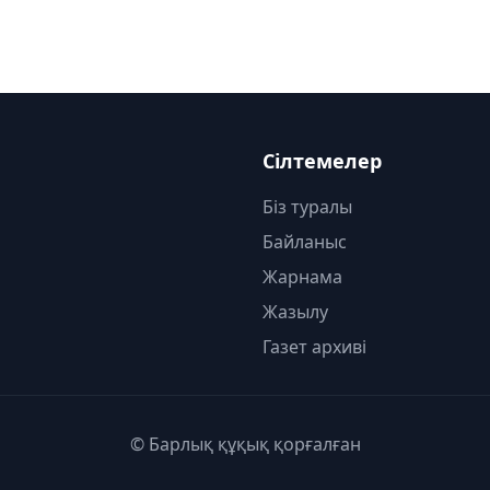
Сілтемелер
Біз туралы
Байланыс
Жарнама
Жазылу
Газет архиві
© Барлық құқық қорғалған