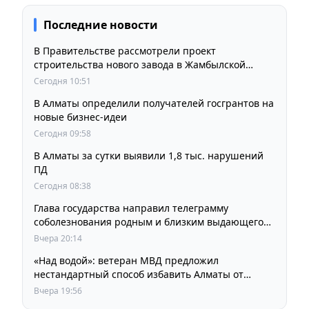
Последние новости
В Правительстве рассмотрели проект
строительства нового завода в Жамбылской
области
Сегодня 10:51
В Алматы определили получателей госгрантов на
новые бизнес-идеи
Сегодня 09:58
В Алматы за сутки выявили 1,8 тыс. нарушений
ПД
Сегодня 08:38
Глава государства направил телеграмму
соболезнования родным и близким выдающегося
кинорежиссера Ардака Амиркулова
Вчера 20:14
«Над водой»: ветеран МВД предложил
нестандартный способ избавить Алматы от
пробок и смога
Вчера 19:56