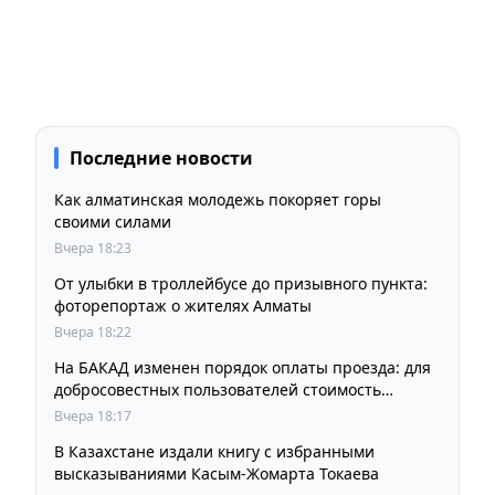
Последние новости
Как алматинская молодежь покоряет горы
своими силами
Вчера 18:23
От улыбки в троллейбусе до призывного пункта:
фоторепортаж о жителях Алматы
Вчера 18:22
На БАКАД изменен порядок оплаты проезда: для
добросовестных пользователей стоимость
остается прежней
Вчера 18:17
В Казахстане издали книгу с избранными
высказываниями Касым-Жомарта Токаева