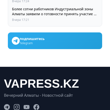
Вчера 17:24
Более сотни работников Индустриальной зоны
Алматы заявили о готовности принять участие в
выборах членов Курылтая
Вчера 17:21
подпишитесь
Telegram
Вечерний Алматы - Новостной сайт