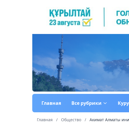
Главная
Все рубрики
Кур
Главная
/
Общество
/
Акимат Алматы ини