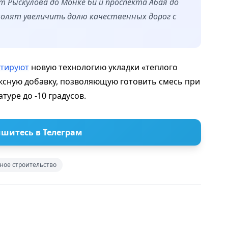
т Рыскулова до Монке би и проспекта Абая до
волят увеличить долю качественных дорог с
стируют
новую технологию укладки «теплого
ксную добавку, позволяющую готовить смесь при
туре до -10 градусов.
шитесь в Телеграм
ное строительство