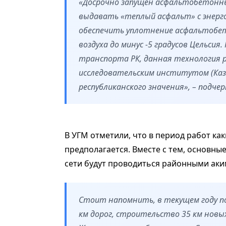
«Досрочно запущен асфальтобетонны
выдавать «теплый асфальт» с энер
обеспечить уплотнение асфальтобе
воздуха до минус -5 градусов Цельси
транспорта РК, данная технология 
исследовательским институтом (Каз
республиканского значения», – подчер
В УГМ отметили, что в период работ ка
предполагается. Вместе с тем, основн
сети будут проводиться районными аки
Стоит напомнить, в текущем году п
км дорог, строительство 35 км новых