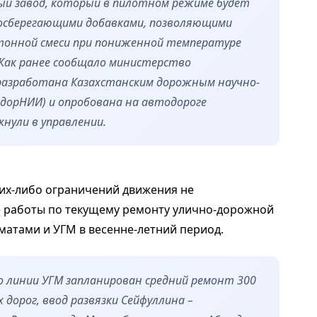
й завод, который в пилотном режиме будет
госберегающими добавками, позволяющими
тонной смеси при пониженной температуре
я. Как ранее сообщало министерство
разработана Казахстанским дорожным научно-
дорНИИ) и опробована на автодороге
кнули в управлении.
ких-либо ограничений движения не
ые работы по текущему ремонту улично-дорожной
матами и УГМ в весенне-летний период.
о линии УГМ запланирован средний ремонт 300
 дорог, ввод развязки Сейфуллина –