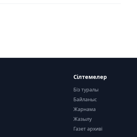
Сілтемелер
Біз туралы
Байланыс
Жарнама
Жазылу
Газет архиві