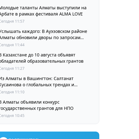
Молодые таланты Алматы выступили на
Арбате в рамках фестиваля ALMA LOVE
Сегодня 11:57
Услышать каждого: В Ауэзовском районе
Алматы обновили дворы по запросам
жителей
Сегодня 11:44
В Казахстане до 10 августа объявят
обладателей образовательных грантов
Сегодня 11:27
Из Алматы в Вашингтон: Салтанат
Кусаинова о глобальных трендах и
будущем казахстанской школы
Сегодня 11:10
В Алматы объявили конкурс
государственных грантов для НПО
Сегодня 10:45