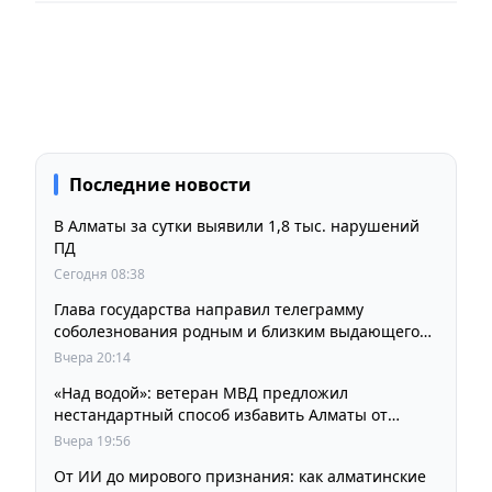
Последние новости
В Алматы за сутки выявили 1,8 тыс. нарушений
ПД
Сегодня 08:38
Глава государства направил телеграмму
соболезнования родным и близким выдающегося
кинорежиссера Ардака Амиркулова
Вчера 20:14
«Над водой»: ветеран МВД предложил
нестандартный способ избавить Алматы от
пробок и смога
Вчера 19:56
От ИИ до мирового признания: как алматинские