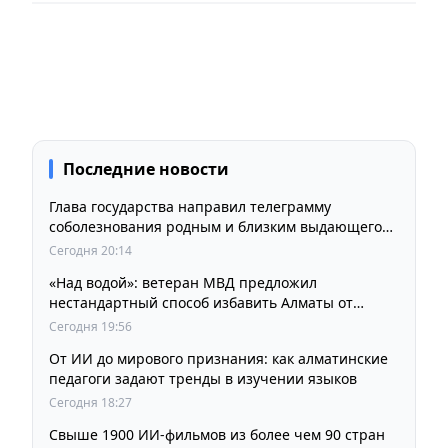
Последние новости
Глава государства направил телеграмму
соболезнования родным и близким выдающегося
кинорежиссера Ардака Амиркулова
Сегодня 20:14
«Над водой»: ветеран МВД предложил
нестандартный способ избавить Алматы от
пробок и смога
Сегодня 19:56
От ИИ до мирового признания: как алматинские
педагоги задают тренды в изучении языков
Сегодня 18:27
Свыше 1900 ИИ-фильмов из более чем 90 стран