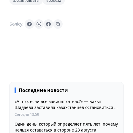
#Аким Алматы
#объезд
Бөлісу:
Последние новости
«А что, если все зависит от нас?» — Бахыт
Шадаева заставила казахстанцев остановиться и
задуматься
Сегодня 13:59
Один день, который определяет пять лет: почему
нельзя оставаться в стороне 23 августа