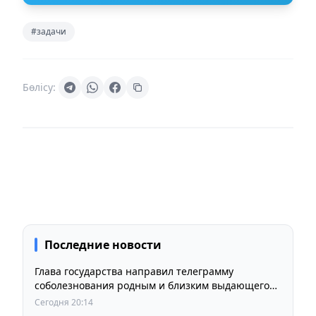
#задачи
Бөлісу:
Последние новости
Глава государства направил телеграмму
соболезнования родным и близким выдающегося
кинорежиссера Ардака Амиркулова
Сегодня 20:14