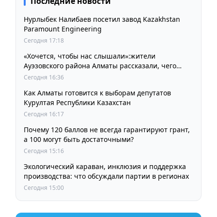
Последние новости
Нурлыбек Налибаев посетил завод Kazakhstan
Paramount Engineering
Сегодня 17:18
«Хочется, чтобы нас слышали»:жители
Ауэзовского района Алматы рассказали, чего
ждут от выборов депутатов Курултая
Сегодня 16:36
Как Алматы готовится к выборам депутатов
Курултая Республики Казахстан
Сегодня 16:17
Почему 120 баллов не всегда гарантируют грант,
а 100 могут быть достаточными?
Сегодня 15:16
Экологический караван, инклюзия и поддержка
производства: что обсуждали партии в регионах
Сегодня 15:00