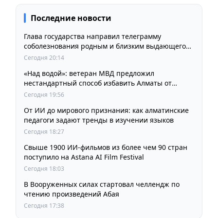
Последние новости
Глава государства направил телеграмму
соболезнования родным и близким выдающегося
кинорежиссера Ардака Амиркулова
Сегодня 20:14
«Над водой»: ветеран МВД предложил
нестандартный способ избавить Алматы от
пробок и смога
Сегодня 19:56
От ИИ до мирового признания: как алматинские
педагоги задают тренды в изучении языков
Сегодня 18:27
Свыше 1900 ИИ-фильмов из более чем 90 стран
поступило на Astana AI Film Festival
Сегодня 18:03
В Вооруженных силах стартовал челлендж по
чтению произведений Абая
Сегодня 17:38